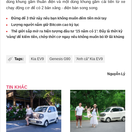
dùng khung gầm thuần điện và một dùng khung gầm cải tiến từ xe
chạy động cơ để có 2 bản xăng - điện bán song song.
Đừng để 3 thứ này nếu bạn không muốn đếm tiền mỏi tay
Lượng người nắm giữ Bitcoin cao kỷ lục
Thế giới sắp mở ra hiện tượng đầu tư ‘15 năm có 1’: Đây là thời kỳ
‘vàng’ để kiếm tiền, chớp thời cơ ngay nếu không muốn bỏ lỡ lãi khủng
Tags:
Kia EV9
Genesis G90
'Anh cả" Kia EV9
Nguyễn Lý
TIN KHÁC