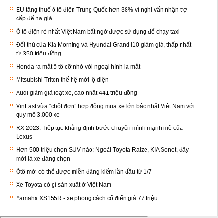
EU tăng thuế ô tô điện Trung Quốc hơn 38% vì nghi vấn nhận trợ
cấp để hạ giá
Ô tô điện rẻ nhất Việt Nam bất ngờ được sử dụng để chạy taxi
Đối thủ của Kia Morning và Hyundai Grand i10 giảm giá, thấp nhất
từ 350 triệu đồng
Honda ra mắt ô tô cỡ nhỏ với ngoại hình lạ mắt
Mitsubishi Triton thế hệ mới lộ diện
Audi giảm giá loạt xe, cao nhất 441 triệu đồng
VinFast vừa “chốt đơn” hợp đồng mua xe lớn bậc nhất Việt Nam với
quy mô 3.000 xe
RX 2023: Tiếp tục khẳng định bước chuyển mình mạnh mẽ của
Lexus
Hơn 500 triệu chọn SUV nào: Ngoài Toyota Raize, KIA Sonet, đây
mới là xe đáng chọn
Ôtô mới có thể được miễn đăng kiểm lần đầu từ 1/7
Xe Toyota có gì sản xuất ở Việt Nam
Yamaha XS155R - xe phong cách cổ điển giá 77 triệu