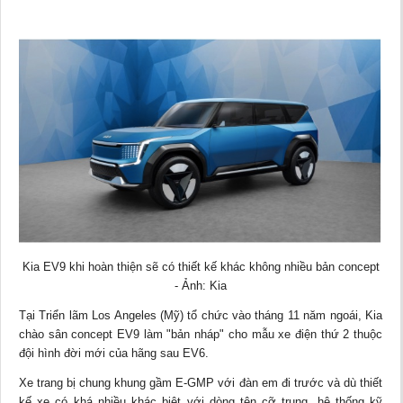
Kia EV9 khi hoàn thiện sẽ có thiết kế khác không nhiều bản concept
- Ảnh: Kia
Tại Triển lãm Los Angeles (Mỹ) tổ chức vào tháng 11 năm ngoái, Kia
chào sân concept EV9 làm "bản nháp" cho mẫu xe điện thứ 2 thuộc
đội hình đời mới của hãng sau EV6.
Xe trang bị chung khung gầm E-GMP với đàn em đi trước và dù thiết
kế xe có khá nhiều khác biệt với dòng tên cỡ trung, hệ thống kỹ