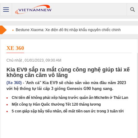
Bestune Xiaoma: Xe điện đô thị nhập khẩu nguyên chiếc chinh
phục người dùng bằng chất lượng quốc tế và sự tiện dụng
XE 360
Chủ nhật , 01/01/2023, 09:00 AM
Kia EV9 sắp ra mắt cùng công nghệ giúp tài xế
không cần cầm vô lăng
(Xe 360)
- 'Anh cả" Kia EV9 sẽ chào sân vào nửa đầu năm 2023
với hệ thống tự lái cấp 3 giống Genesis G90 hạng sang.
Chi tiền để không phải xếp hàng trước quán ăn Michelin ở Thái Lan
Một công ty Hàn Quốc thưởng Tết 120 tháng lương
5 con giáp sập bẫy tiểu nhân, dễ mất tiền oan ức trong 3 tuần tới