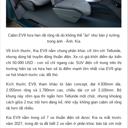
Cabin EV9 hứa hẹn rất rộng rãi dù không thể "ảo" như bản ý tưởng
trong ảnh - Ảnh: Kia
Về kích thước, Kia EV9 nằm chung phân khúc cỡ lớn với Telluride,
nhưng dùng hệ truyền động thuần điện. Xe có giá khởi điểm dự kiến
chỉ 50.000 USD - con số chỉ ngang các SUV điện cỡ trung trên thị
trường hiện tại và hứa hẹn sẽ là điểm mạnh lớn nhất của EV9 giúp
xe hút khách trước các đối thủ.
Kích thước EV9, tham khảo từ bản concept, đạt 4.930mm dài,
2.055mm rộng và 1.790mm cao, chiều dài cơ sở 3.100mm. Bộ
khung này nhìn qua thì ngắn hơn Telluride một chút, nhưng khoảng
cách giữa 2 trục trội hơn đáng kể, nhờ vậy không gian cabin sẽ rộng
rãi hơn rất nhiều.
Kia EV9 nằm trong số 7 xe thuần điện sẽ được Kia ra mắt trước
năm 2027, trong đó ta đã biết 2 xe nằm ở phân khúc bán tải với một