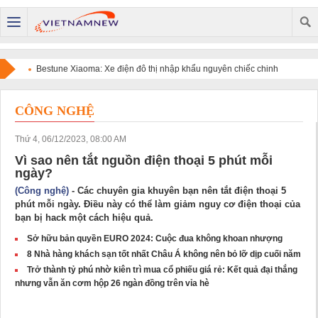
Bestune Xiaoma: Xe điện đô thị nhập khẩu nguyên chiếc chinh
phục người dùng bằng chất lượng quốc tế và sự tiện dụng
CÔNG NGHỆ
Thứ 4, 06/12/2023, 08:00 AM
Vì sao nên tắt nguồn điện thoại 5 phút mỗi
ngày?
(Công nghệ)
- Các chuyên gia khuyên bạn nên tắt điện thoại 5
phút mỗi ngày. Điều này có thể làm giảm nguy cơ điện thoại của
bạn bị hack một cách hiệu quả.
Sở hữu bản quyền EURO 2024: Cuộc đua không khoan nhượng
8 Nhà hàng khách sạn tốt nhất Châu Á không nên bỏ lỡ dịp cuối năm
Trở thành tỷ phú nhờ kiên trì mua cổ phiếu giá rẻ: Kết quả đại thắng
nhưng vẫn ăn cơm hộp 26 ngàn đồng trên vỉa hè