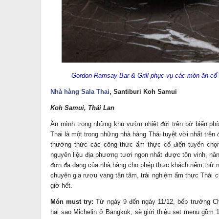
Gordon Ramsay Bar & Grill phục vụ các món ăn cổ đ
Nhà hàng
Sala Thai
, Santiburi Koh Samui
Koh Samui, Thái Lan
Ẩn mình trong những khu vườn nhiệt đới trên bờ biển ph
Thai là một trong những nhà hàng Thái tuyệt vời nhất trên 
thưởng thức các công thức ẩm thực cổ điển tuyển chọn
nguyên liệu địa phương tươi ngon nhất được tôn vinh, n
đơn đa dạng của nhà hàng cho phép thực khách nếm thử 
chuyên gia rượu vang tận tâm, trải nghiệm ẩm thực Thái c
giờ hết.
Món must try:
Từ ngày 9 đến ngày 11/12, bếp trưởng C
hai sao Michelin ở Bangkok, sẽ giới thiệu set menu gồm