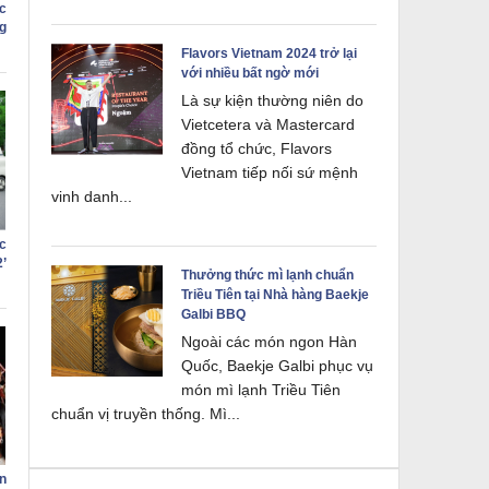
c
g
Flavors Vietnam 2024 trở lại
với nhiều bất ngờ mới
Là sự kiện thường niên do
Vietcetera và Mastercard
đồng tổ chức, Flavors
Vietnam tiếp nối sứ mệnh
vinh danh...
c
2’
Thưởng thức mì lạnh chuẩn
Triều Tiên tại Nhà hàng Baekje
Galbi BBQ
Ngoài các món ngon Hàn
Quốc, Baekje Galbi phục vụ
món mì lạnh Triều Tiên
chuẩn vị truyền thống. Mì...
n