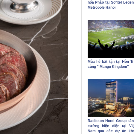
hóa Pháp tại Sofitel Legen
Metropole Hanoi
Mùa hè bất tận tại Hòn Tr
cùng " Mango Kingdom"
Radisson Hotel Group tăn
cường hiện diện tại Việ
Nam qua các dự án kha