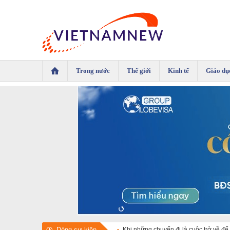
Trong nước
Thế giới
Kinh tế
Giáo dụ
Dòng sự kiện
Khi những chuyến đi là cuộc trở về đ