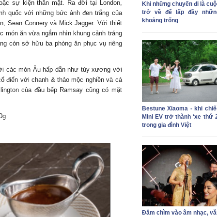
ặc sự kiện thân mật. Ra đời tại London,
Khi những chuyến đi là cuộ
trở về để lấp đầy nhữn
Anh quốc với những bức ảnh đen trắng của
khoảng trống
n, Sean Connery và Mick Jagger. Với thiết
hức món ăn vừa ngắm nhìn khung cảnh tráng
hàng còn sở hữu ba phòng ăn phục vụ riêng
ới các món Âu hấp dẫn như tủy xương với
n cổ điển với chanh & thảo mộc nghiền và cá
ellington của đầu bếp Ramsay cũng có mặt
Bestune Xiaoma - khi chiế
0g
Mini EV trở thành ‘xe thứ 
trong gia đình Việt
Đắm chìm vào âm nhạc, vă