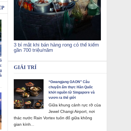
ỆP
3 bí mật khi bán hàng rong có thể kiếm
gần 700 triệu/năm
ô
c
GIẢI TRÍ
g
à
“Gwangjang GAON” Câu
chuyện ẩm thực Hàn Quốc
khởi nguồn từ Singapore và
vươn ra thế giới
Giữa khung cảnh rực rỡ của
Jewel Changi Airport, nơi
thác nước Rain Vortex tuôn đổ giữa không
gian kính...