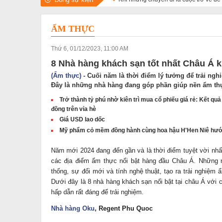
ẨM THỰC
Thứ 6, 01/12/2023, 11:00 AM
8 Nhà hàng khách sạn tốt nhất Châu Á 
(Ẩm thực)
- Cuối năm là thời điểm lý tưởng để trải ng
Đây là những nhà hàng đang góp phần giúp nền ẩm th
Trở thành tỷ phú nhờ kiên trì mua cổ phiếu giá rẻ: Kết q
đồng trên vỉa hè
Giá USD lao dốc
Mỹ phẩm cỏ mềm đồng hành cùng hoa hậu H'Hen Niê hướ
Năm mới 2024 đang đến gần và là thời điểm tuyệt vời nh
các địa điểm ẩm thực nổi bật hàng đầu Châu Á. Những n
thống, sự đổi mới và tính nghệ thuật, tạo ra trải nghiệm
Dưới đây là 8 nhà hàng khách sạn nổi bật tại châu Á với
hấp dẫn rất đáng để trải nghiệm.
Nhà hàng Oku
, Regent Phu Quoc