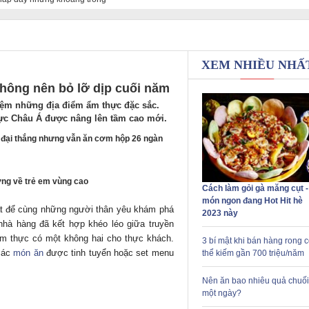
XEM NHIỀU NHẤ
không nên bỏ lỡ dịp cuối năm
hiệm những địa điểm ẩm thực đặc sắc.
ực Châu Á được nâng lên tầm cao mới.
uả đại thắng nhưng vẫn ăn cơm hộp 26 ngàn
ng về trẻ em vùng cao
Cách làm gỏi gà măng cụt -
món ngon đang Hot Hit hè
ất để cùng những người thân yêu khám phá
2023 này
hà hàng đã kết hợp khéo léo giữa truyền
 ẩm thực có một không hai cho thực khách.
3 bí mật khi bán hàng rong 
 các
món ăn
được tinh tuyển hoặc set menu
thể kiếm gần 700 triệu/năm
Nên ăn bao nhiêu quả chuối
một ngày?