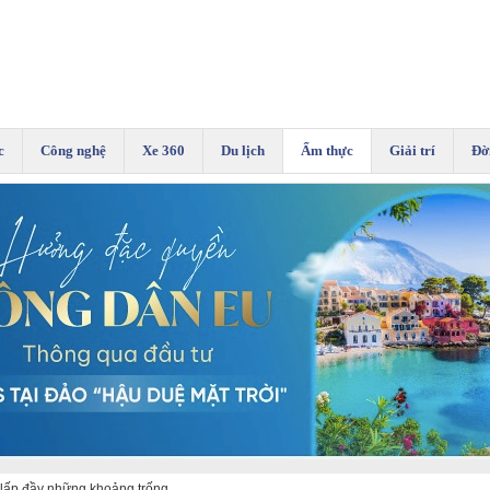
c
Công nghệ
Xe 360
Du lịch
Ẩm thực
Giải trí
Đờ
ể lấp đầy những khoảng trống