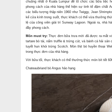
chuộng nhất ở Kuala Lumpur để tổ chức các bữa tiệc ho
phong cách của nhà hàng thể hiện sự tinh tế đậm chất 
các biểu tượng thập niên 1960 như Twiggy, Jean Shrimpto
kế cửa kính trong suốt, thực khách có thể vừa thưởng t
lệ của công viên giải trí Sunway Lagoon. Ngoài ra, nhà 
đầy phong cách.
Món must try:
Thực đơn bữa trưa mới đã được ra mắt v
tartare bò tái, nấm truffle & trứng cút, và bánh cá hải sả
tuyết hun khói trứng Scotch. Món thịt bò huyền thoại W
trong thực đơn của nhà hàng.
Với bữa tối, thực khách có thể thưởng thức món bít tết 60
Chateaubriand bò Angus hảo hạng