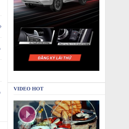
ỡ
n
VIDEO HOT
n
n