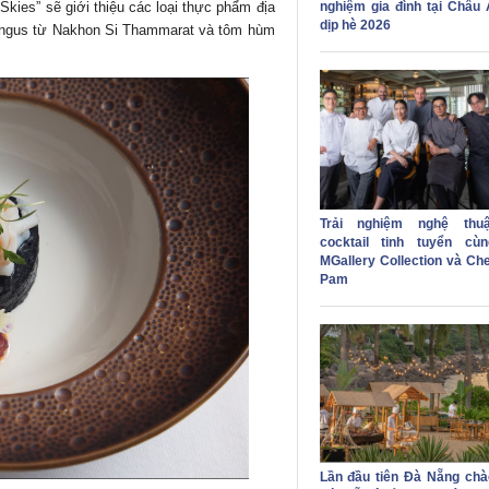
Skies” sẽ giới thiệu các loại thực phẩm địa
nghiệm gia đình tại Châu 
dịp hè 2026
 Angus từ Nakhon Si Thammarat và tôm hùm
Trải nghiệm nghệ thuậ
cocktail tinh tuyển cùn
MGallery Collection và Che
Pam
Lần đầu tiên Đà Nẵng chà