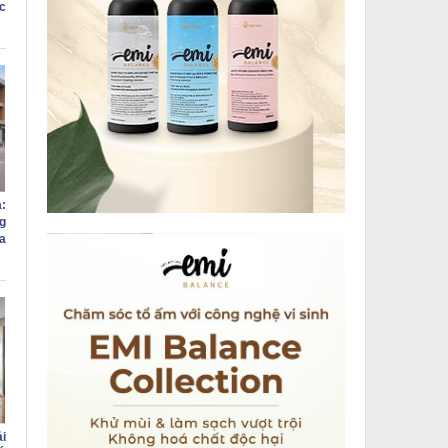
c
:
g
a
i