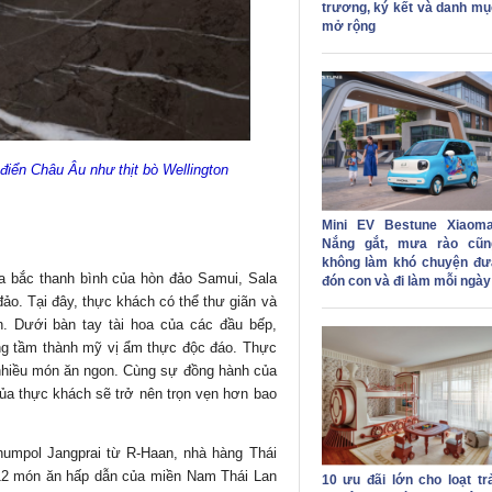
trương, ký kết và danh mụ
mở rộng
iển Châu Âu như thịt bò Wellington
Mini EV Bestune Xiaoma
Nắng gắt, mưa rào cũn
không làm khó chuyện đư
ía bắc thanh bình của hòn đảo Samui, Sala
đón con và đi làm mỗi ngày
đảo. Tại đây, thực khách có thể thư giãn và
. Dưới bàn tay tài hoa của các đầu bếp,
âng tầm thành mỹ vị ẩm thực độc đáo. Thực
nhiều món ăn ngon. Cùng sự đồng hành của
ủa thực khách sẽ trở nên trọn vẹn hơn bao
humpol Jangprai từ R-Haan, nhà hàng Thái
 12 món ăn hấp dẫn của miền Nam Thái Lan
10 ưu đãi lớn cho loạt trả