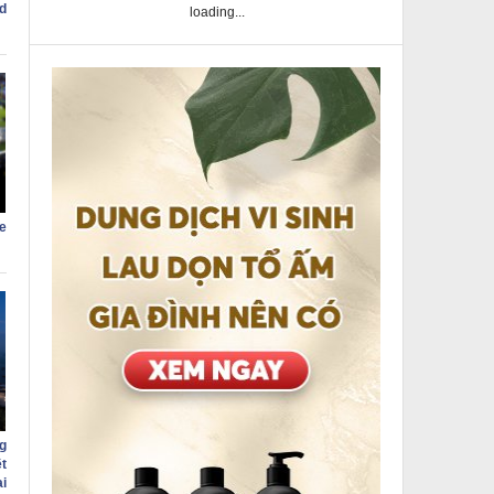
d
loading...
e
g
t
i