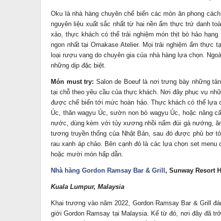
Oku là nhà hàng chuyên chế biến các món ăn phong cách 
nguyên liệu xuất sắc nhất từ hai nền ẩm thực trứ danh toà
xảo, thực khách có thể trải nghiệm món thịt bò hảo hạng
ngon nhất tại Omakase Atelier. Mọi trải nghiệm ẩm thực 
loại rượu vang do chuyên gia của nhà hàng lựa chọn. Ngoà
những dịp đặc biệt.
Món must try:
Salon de Boeuf là nơi trưng bày những tảng 
tại chỗ theo yêu cầu của thực khách. Nơi đây phục v
được chế biến tới mức hoàn hảo. Thực khách có thể lựa c
Úc, thăn wagyu Úc, sườn non bò wagyu Úc, hoặc nâng cấ
nước, dùng kèm với tủy xương nhồi nấm đùi gà nướng, ăn
tương truyền thống của Nhật Bản, sau đó được phủ bơ tỏ
rau xanh áp chảo. Bên cạnh đó là các lựa chọn set men
hoặc mười món hấp dẫn.
Nhà hàng
Gordon Ramsay Bar & Grill
, Sunway Resort H
Kuala Lumpur, Malaysia
Khai trương vào năm 2022, Gordon Ramsay Bar & Grill đán
giới Gordon Ramsay tại Malaysia. Kể từ đó, nơi đây đã t