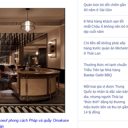
Quán bún bò dồi chiên gần
40 năm ở Sài Gòn
8 Nhà hàng khách sạn tốt
nhất Châu Á không nên bỏ l
dịp cuối năm
Chi tiền để không phải xếp
hàng trước quán ăn Micheli
ở Thái Lan
Thưởng thức mì lạnh chuẩn
Triều Tiên tại Nhà hàng
Baekje Galbi BBQ
Một loại gia vị được Trung
Quốc tự nhận là đặc sản bả
địa, nhưng người Thái lại
"thức thời" đăng ký thương
hiệu trước tiên và thu lợi gầ
14 tỷ đồng
e Boeuf phong cách Pháp và quầy Omakase
Bản