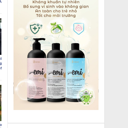
Á
t
g
f
o