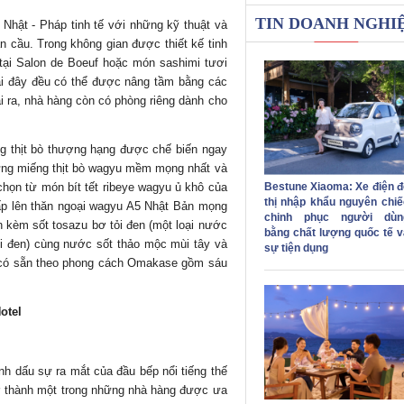
TIN DOANH NGHI
Nhật - Pháp tinh tế với những kỹ thuật và
n cầu. Trong không gian được thiết kế tinh
 tại Salon de Boeuf hoặc món sashimi tươi
tại đây đều có thể được nâng tầm bằng các
i ra, nhà hàng còn có phòng riêng dành cho
thịt bò thượng hạng được chế biến ngay
ụ những miếng thịt bò wagyu mềm mọng nhất và
họn từ món bít tết ribeye wagyu ủ khô của
Bestune Xiaoma: Xe điện đ
thị nhập khẩu nguyên chiế
p lên thăn ngoại wagyu A5 Nhật Bản mọng
chinh phục người dùn
 kèm sốt tosazu bơ tỏi đen (một loại nước
bằng chất lượng quốc tế v
i đen) cùng nước sốt thảo mộc mùi tây và
sự tiện dụng
u có sẵn theo phong cách Omakase gồm sáu
otel
h dấu sự ra mắt của đầu bếp nổi tiếng thế
rở thành một trong những nhà hàng được ưa