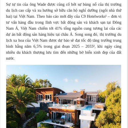
Sự tự tin của ông Wade được củng cố bởi sự bùng nổ của thị trường
du lịch cao cấp và xu hướng sở hữu căn hộ nghỉ dưỡng (ngôi nhà thứ
hai) tại Việt Nam. Theo
báo cáo
mới đây của C9 Hotelworks¹ – đơn vị
tư vấn
hàng đầu trong lĩnh vực bất động sản và khách sạn tại Đông
Nam Á, Việt Nam chiếm tới 41% tổng nguồn cung tương lai của các
dự án bất động sản hàng hiệu tại châu Á. Song song đó, thị trường du
lịch xa hoa của Việt Nam được
dự báo
sẽ đạt tốc độ tăng trưởng trung
bình hằng năm 6,5% trong giai đoạn 2025 – 2033², khi ngày càng
nhiều du khách thượng lưu tìm đến những bờ biển xinh đẹp của đất
nước.