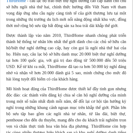
ThirdHome
- câu lạc bộ trao biệt thự nghỉ dưỡng cao cấp dành cho chủ
sở hữu ngôi nhà thứ hai, chính thức hướng đến Việt Nam với tham
vọng đáp ứng nhu cầu ngày càng tinh tế của giới thượng lưu tại một
trong những thị trường du lịch mới nổi năng động nhất khu vực, đồng
thời mở rộng bộ sưu tập bất động sản xa hoa trải dài khắp thế giới.
Được thành lập vào năm 2010, ThirdHome nhanh chóng phát triển
thành hệ thống tư nhân lớn nhất thế giới dành cho các chủ sở hữu căn
hộ/biệt thự nghỉ dưỡng cao cấp, hay còn gọi là ngôi nhà thứ hai của
họ. Hiện nay, câu lạc bộ sở hữu danh mục 20.000 biệt thự nghỉ dưỡng
tại hơn 100 quốc gia, với giá trị dao động từ 500.000 đến 50 triệu
USD. Kể từ khi ra mắt, ThirdHome đã tạo ra hơn 50.000 kỳ nghỉ đáng
nhớ và nhận về hơn 20.000 đánh giá 5 sao, minh chứng cho mức độ
hài lòng tuyệt đối hiếm có của khách hàng.
Mô hình hoạt động của ThirdHome được thiết kế đầy tinh gọn nhưng
độc đáo: các thành viên đăng ký
chia sẻ
căn hộ nghỉ dưỡng của mình
trong một số tuần nhất định mỗi năm, để đổi lại cơ hội tận hưởng kỳ
nghỉ trong những khung cảnh ngoạn mục trên khắp thế giới. Phần lớn
bộ sưu tập bao gồm các ngôi nhà tư nhân, từ lâu đài, biệt thự,
penthouse cho đến du thuyền, mang đến cho du khách trải nghiệm trọn
vẹn và chân thực tinh hoa văn hóa địa phương. ThirdHome còn hợp
tác cùng nhiều thương hiệu khách sạn và khu nghỉ dưỡng danh tiếng