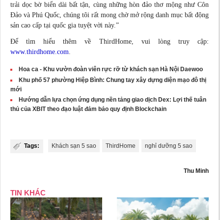
trải dọc bờ biển dài bất tận, cùng những hòn đảo thơ mộng như Côn
Đảo và Phú Quốc, chúng tôi rất mong chờ mở rộng danh mục bất động
sản cao cấp tại quốc gia tuyệt vời này.”
Để tìm hiểu thêm về ThirdHome, vui lòng truy cập:
www.thirdhome.com
.
Hoa ca - Khu vườn đoàn viên rực rỡ từ khách sạn Hà Nội Daewoo
Khu phố 57 phường Hiệp Bình: Chung tay xây dựng diện mạo đô thị
mới
Hướng dẫn lựa chọn ứng dụng nền tảng giao dịch Dex: Lợi thế tuân
thủ của XBIT theo đạo luật đảm bảo quy định Blockchain
Tags:
Khách sạn 5 sao
ThirdHome
nghỉ dưỡng 5 sao
Thu Minh
TIN KHÁC