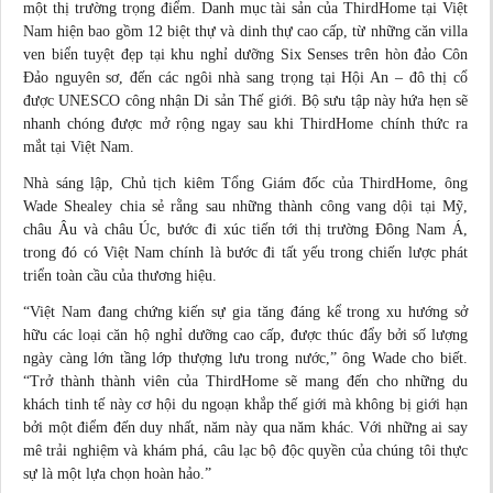
một thị trường trọng điểm. Danh mục tài sản của ThirdHome tại Việt
Nam hiện bao gồm 12 biệt thự và dinh thự cao cấp, từ những căn villa
ven biển tuyệt đẹp tại khu nghỉ dưỡng Six Senses trên hòn đảo Côn
Đảo nguyên sơ, đến các ngôi nhà sang trọng tại Hội An – đô thị cổ
được UNESCO công nhận Di sản Thế giới. Bộ sưu tập này hứa hẹn sẽ
nhanh chóng được mở rộng ngay sau khi ThirdHome chính thức ra
mắt tại Việt Nam.
Nhà sáng lập, Chủ tịch kiêm Tổng Giám đốc của ThirdHome, ông
Wade Shealey chia sẻ rằng sau những thành công vang dội tại Mỹ,
châu Âu và châu Úc, bước đi xúc tiến tới thị trường Đông Nam Á,
trong đó có Việt Nam chính là bước đi tất yếu trong chiến lược phát
triển toàn cầu của thương hiệu.
“Việt Nam đang chứng kiến sự gia tăng đáng kể trong xu hướng sở
hữu các loại căn hộ nghỉ dưỡng cao cấp, được thúc đẩy bởi số lượng
ngày càng lớn tầng lớp thượng lưu trong nước,” ông Wade cho biết.
“Trở thành thành viên của ThirdHome sẽ mang đến cho những du
khách tinh tế này cơ hội du ngoạn khắp thế giới mà không bị giới hạn
bởi một điểm đến duy nhất, năm này qua năm khác. Với những ai say
mê trải nghiệm và khám phá, câu lạc bộ độc quyền của chúng tôi thực
sự là một lựa chọn hoàn hảo.”