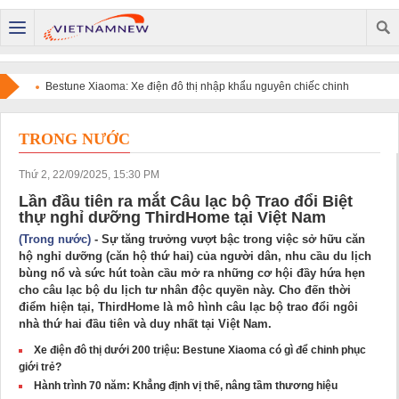
Bestune Xiaoma: Xe điện đô thị nhập khẩu nguyên chiếc chinh
phục người dùng bằng chất lượng quốc tế và sự tiện dụng
TRONG NƯỚC
Thứ 2, 22/09/2025, 15:30 PM
Lần đầu tiên ra mắt Câu lạc bộ Trao đổi Biệt
thự nghỉ dưỡng ThirdHome tại Việt Nam
(Trong nước)
- Sự tăng trưởng vượt bậc trong việc sở hữu căn
hộ nghỉ dưỡng (căn hộ thứ hai) của người dân, nhu cầu du lịch
bùng nổ và sức hút toàn cầu mở ra những cơ hội đầy hứa hẹn
cho câu lạc bộ du lịch tư nhân độc quyền này. Cho đến thời
điểm hiện tại, ThirdHome là mô hình câu lạc bộ trao đổi ngôi
nhà thứ hai đầu tiên và duy nhất tại Việt Nam.
Xe điện đô thị dưới 200 triệu: Bestune Xiaoma có gì để chinh phục
giới trẻ?
Hành trình 70 năm: Khẳng định vị thế, nâng tầm thương hiệu