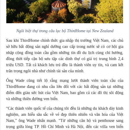
Ngôi biệt thự trong câu lạc bộ ThirdHome tại New Zealand
Sau khi ThirdHome chính thức gia nhập thị trường Việt Nam, các chủ
sở hữu bất động sản nghỉ dưỡng cao cấp trong nước sẽ có cơ hội gia
nhập cộng đồng toàn cầu gồm những tín đồ du lịch cùng chí hướng,
đồng thời tiếp cận bộ sưu tập các dinh thự có giá trị trung bình 2,4
triệu USD. Tất cả khách lưu trú đều là thành viên uy tín, và cam kết
trân trọng ngôi nhà như chính tài sản của mình.
Ông Wade cũng tiết lộ rằng mạng lưới thành viên toàn cầu của
ThirdHome đang có nhu cầu lớn đối với các bất động sản tại những
điểm đến giàu sức hút của Việt Nam, bao gồm cả các đô thị sôi động
và những thiên đường ven biển.
“Các thành viên quốc tế của chúng tôi đều là những du khách dày kinh
nghiệm, am hiểu sâu sắc về vẻ đẹp thiên nhiên và văn hóa của Việt
Nam,” ông Wade nhấn mạnh. “Từ những căn hộ và penthouse sang
trọng giữa lòng TP. Hồ Chí Minh và Hà Nội, đến các villa ven biển