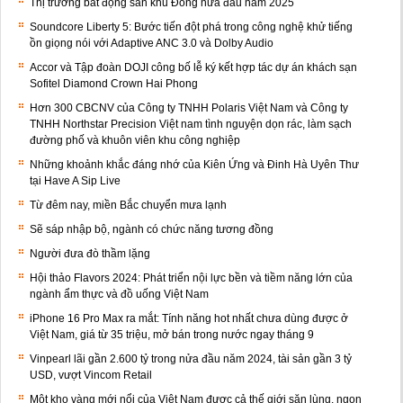
Thị trường bất động sản khu Đông nửa đầu năm 2025
Soundcore Liberty 5: Bước tiến đột phá trong công nghệ khử tiếng
ồn giọng nói với Adaptive ANC 3.0 và Dolby Audio
Accor và Tập đoàn DOJI công bố lễ ký kết hợp tác dự án khách sạn
Sofitel Diamond Crown Hai Phong
Hơn 300 CBCNV của Công ty TNHH Polaris Việt Nam và Công ty
TNHH Northstar Precision Việt nam tình nguyện dọn rác, làm sạch
đường phố và khuôn viên khu công nghiệp
Những khoảnh khắc đáng nhớ của Kiên Ứng và Đinh Hà Uyên Thư
tại Have A Sip Live
Từ đêm nay, miền Bắc chuyển mưa lạnh
Sẽ sáp nhập bộ, ngành có chức năng tương đồng
Người đưa đò thầm lặng
Hội thảo Flavors 2024: Phát triển nội lực bền và tiềm năng lớn của
ngành ẩm thực và đồ uống Việt Nam
iPhone 16 Pro Max ra mắt: Tính năng hot nhất chưa dùng được ở
Việt Nam, giá từ 35 triệu, mở bán trong nước ngay tháng 9
Vinpearl lãi gần 2.600 tỷ trong nửa đầu năm 2024, tài sản gần 3 tỷ
USD, vượt Vincom Retail
Một kho vàng mới nổi của Việt Nam được cả thế giới săn lùng, ngon