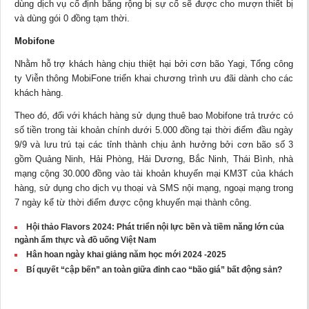
dùng dịch vụ cố định băng rộng bị sự cố sẽ được cho mượn thiết bị
và dùng gói 0 đồng tạm thời.
Mobifone
Nhằm hỗ trợ khách hàng chịu thiệt hại bởi cơn bão Yagi, Tổng công
ty Viễn thông MobiFone triển khai chương trình ưu đãi dành cho các
khách hàng.
Theo đó, đối với khách hàng sử dụng thuê bao Mobifone trả trước có
số tiền trong tài khoản chính dưới 5.000 đồng tại thời điểm đầu ngày
9/9 và lưu trú tại các tỉnh thành chịu ảnh hưởng bởi cơn bão số 3
gồm Quảng Ninh, Hải Phòng, Hải Dương, Bắc Ninh, Thái Bình, nhà
mạng cộng 30.000 đồng vào tài khoản khuyến mại KM3T của khách
hàng, sử dụng cho dịch vụ thoại và SMS nội mạng, ngoại mạng trong
7 ngày kể từ thời điểm được cộng khuyến mại thành công.
Hội thảo Flavors 2024: Phát triển nội lực bền và tiềm năng lớn của
ngành ẩm thực và đồ uống Việt Nam
Hân hoan ngày khai giảng năm học mới 2024 -2025
Bí quyết “cập bến” an toàn giữa đỉnh cao “bão giá” bất động sản?