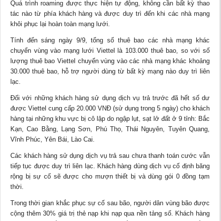
Quá trình roaming được thực hiện tự động, không cần bất kỳ thao
tác nào từ phía khách hàng và được duy trì đến khi các nhà mạng
khôi phục lại hoàn toàn mạng lưới.
Tính đến sáng ngày 9/9, tổng số thuê bao các nhà mạng khác
chuyển vùng vào mạng lưới Viettel là 103.000 thuê bao, so với số
lượng thuê bao Viettel chuyển vùng vào các nhà mạng khác khoảng
30.000 thuê bao, hỗ trợ người dùng từ bất kỳ mạng nào duy trì liên
lạc.
Đối với những khách hàng sử dụng dịch vụ trả trước đã hết số dư
được Viettel cung cấp 20.000 VNĐ (sử dụng trong 5 ngày) cho khách
hàng tại những khu vực bị cô lập do ngập lụt, sạt lở đất ở 9 tỉnh: Bắc
Kạn, Cao Bằng, Lạng Sơn, Phú Thọ, Thái Nguyên, Tuyên Quang,
Vĩnh Phúc, Yên Bái, Lào Cai.
Các khách hàng sử dụng dịch vụ trả sau chưa thanh toán cước vẫn
tiếp tục được duy trì liên lạc. Khách hàng dùng dịch vụ cố định băng
rộng bị sự cố sẽ được cho mượn thiết bị và dùng gói 0 đồng tạm
thời.
Trong thời gian khắc phục sự cố sau bão, người dân vùng bão được
cộng thêm 30% giá trị thẻ nạp khi nạp qua nền tảng số. Khách hàng