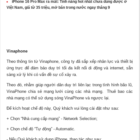
iPhone 16 Pro Max ra mắt: Tính năng hot nhất chưa dùng được ở
Việt Nam, giá từ 35 triệu, mở bán trong nước ngay tháng 9
Vinaphone
Theo thông tin từ Vinaphone, công ty đã sắp xếp nhân lực và thiết bị
ứng trực để đảm bảo duy trì tối đa kết nối di động và internet, sẵn
sàng xử lý khi có vấn đề sự cố xảy ra.
Theo đó, nhằm giúp người dân duy trì liên lạc trong tình hình bão lũ,
VinaPhone
chia sẻ
mạng lưới cùng các nhà mạng. Thuê bao các
nhà mạng có thể sử dụng sóng VinaPhone và ngược lại.
Để kích hoạt chế độ này, Quý khách vui lòng cài đặt như sau:
+ Chọn “Nhà cung cấp mạng” - Network Selection;
+ Chọn chế độ “Tự động” - Automatic.
- Nếu Quý khách sử dụng iPhone, thao tác như sau: