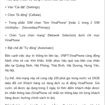
+ Vào “Cài đặt” (Settings)
+ Chọn “Di động” (Cellular)
+ Trong phần SIM chọn “Sim VinaPhone” (hoặc 1 trong 2 SIM
chính/phụ - (Secondary/Primary)
+ Chọn “Lựa chọn mạng” (Network Selection) dưới chỉ mục
VinaPhone
+ Bật chế độ “Tự động” (Automatic)
Bên cạnh việc duy trì thông tin liên lạc, VNPT-VinaPhone cũng đồng
hành chia sẻ các khó khăn, khắc phục hậu quả sau bão của nhân
dân tại Quảng Ninh, Hải Phòng, Thái Bình, Hải Dương, Hưng Yên,
Hà Nội.
Cụ thể , nhà mạng này sẽ cung cấp 100 phút gọi trong nước và 15GB
data đối với Khách hàng sử dụng dịch vụ di động VinaPhone. Gói
cước sẽ được áp dụng trong 3 ngày từ thời điểm khách nhận được
tin nhắn thông báo (VinaPhone sẽ nhắn tin thông báo tới từng khách
hàng được hưởng chính sách tri ân).