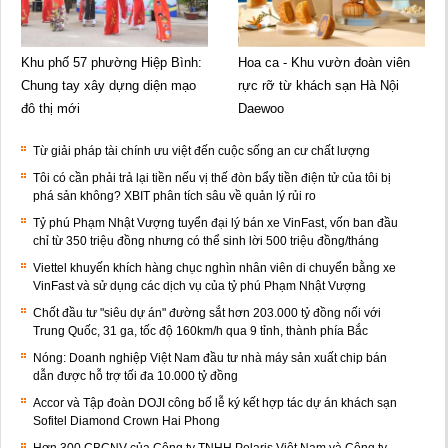
Khu phố 57 phường Hiệp Bình:
Hoa ca - Khu vườn đoàn viên
Chung tay xây dựng diện mạo
rực rỡ từ khách sạn Hà Nội
đô thị mới
Daewoo
Từ giải pháp tài chính ưu việt đến cuộc sống an cư chất lượng
Tôi có cần phải trả lại tiền nếu vị thế đòn bẩy tiền điện tử của tôi bị
phá sản không? XBIT phân tích sâu về quản lý rủi ro
Tỷ phú Phạm Nhật Vượng tuyển đại lý bán xe VinFast, vốn ban đầu
chỉ từ 350 triệu đồng nhưng có thể sinh lời 500 triệu đồng/tháng
Viettel khuyến khích hàng chục nghìn nhân viên di chuyển bằng xe
VinFast và sử dụng các dịch vụ của tỷ phú Phạm Nhật Vượng
Chốt đầu tư "siêu dự án" đường sắt hơn 203.000 tỷ đồng nối với
Trung Quốc, 31 ga, tốc độ 160km/h qua 9 tỉnh, thành phía Bắc
Nóng: Doanh nghiệp Việt Nam đầu tư nhà máy sản xuất chip bán
dẫn được hỗ trợ tối đa 10.000 tỷ đồng
Accor và Tập đoàn DOJI công bố lễ ký kết hợp tác dự án khách sạn
Sofitel Diamond Crown Hai Phong
Hơn 300 CBCNV của Công ty TNHH Polaris Việt Nam và Công ty