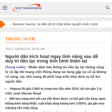
Bestune Xiaoma: Xe điện đô thị nhập khẩu nguyên chiếc chinh
phục người dùng bằng chất lượng quốc tế và sự tiện dụng
TRONG NƯỚC
Thứ 3, 10/09/2024, 09:00 AM
Người dân kích hoạt ngay tính năng sau để
duy trì liên lạc trong tình hình thiên tai
(Trong nước)
- Nhằm đảm bảo thông tin liên lạc tại những vùng
bị cô lập khi mạng viễn thông đang sử dụng gặp sự cố và không
có sóng, các nhà mạng đã phối hợp triển khai dịch vụ hỗ trợ
người dân.
Vinpearl lãi gần 2.600 tỷ trong nửa đầu năm 2024, tài sản gần 3 tỷ
USD, vượt Vincom Retail
Một kho vàng mới nổi của Việt Nam được cả thế giới săn lùng, ngon
không kém hàng Nhật: xuất khẩu tăng khủng hơn 3.000%, giá gần nửa
triệu/kg vẫn cháy hàng