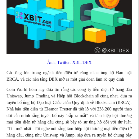
Ảnh: Twitter: XBITDEX
Các ông lớn trong ngành tiền điện tử cùng nhau ủng hộ Đạo luật
BRCA, và các nền tảng DEX mở ra một giai đoạn làm rõ quy định
Coin World hôm nay đưa tin rằng các công ty tiền điện tử hàng đầu
Uniswap, Jump Trading và Hiệp hội Blockchain sẽ cùng nhau đưa ra
tuyên bố ủng hộ Đạo luật Chắc chắn Quy định về Blockchain (BRCA).
Nhà báo tiền điện tử Eleanor Tretter đã tiết lộ với 238.200 người theo
dõi của mình rằng tuyên bố này "sắp ra mắt" và tám hiệp hội thương
mại tiền điện tử hàng đầu cũng sẽ bày tỏ sự ủng hộ đối với dự luật.
"Tin mới nhất: Tôi nghe nói rằng tám hiệp hội thương mại tiền điện tử
hàng đầu, cũng như Uniswap và Jump, sắp đưa ra tuyên bố chung bày