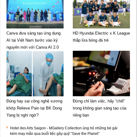
Canva đưa sáng tạo ứng dụng
HD Hyundai Electric x K League
AI tại Việt Nam bước vào kỷ
thắp lửa bóng đá trẻ
nguyên mới với Canva AI 2.0
Đúng hay sai công nghệ xương
Đừng chỉ làm việc, hãy “chill”
khớp Relieve Pain tại BK Dong
trong không gian sáng tạo của
Yang bị nghi ngờ?
riêng bạn
Hotel des Arts Saigon - MGallery Collection ủng hộ những bé gái
kém may mắn qua buổi tiệc gây quỹ “Save the Planet”