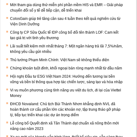
Mời tham gia dùng thử miễn phí phần mềm HIS và EMR – Giải pháp
chuyển đổi số y tế dễ tiếp cận, dễ triển khai
ColosGain giúp trẻ tăng cân sau 4 tuần theo kết quả nghiên cứu từ
Viện Dinh Dưỡng
Công ty CP Sữa Quốc tế IDP công bố đổi tên thành LOF: Cam kết
tạo giá trị với tình yêu thương
Lãi suất tiết kiệm mới nhất tháng 7: Một ngân hàng trả lãi 7,5%/năm,
không yêu cầu gửi nhiều
Thủ tướng Phạm Minh Chính: Việt Nam sẽ không thiếu điện
Chứng khoán tuột đỉnh, khối ngoại bán ròng mạnh nhất từ đầu năm
Hội nghị Đầu tư ESG Việt Nam 2024: Hướng đến tương lai bền
vững và bền bỉ thông qua hợp tác chiến lược, sáng tạo và hòa nhập
Vi vu muôn phương cùng tính năng ưu việt du lịch, đi lại của Viettel
Money
ĐHCĐ Novaland: Chủ tịch Bùi Thành Nhơn khẳng định NVL đã
hoàn thành cơ cấu phần lớn các khoản nợ, tập trung tháo gỡ pháp
lý, tiếp tục triển khai các dự án trọng điểm
Lễ công bố Quyết định xã Tân Thành đạt chuẩn xã nông thôn mới
nâng cao năm 2023
Xe ga mới của Honda sắp trình làng, thiết kế siêu xịn, sẵn sàng thay