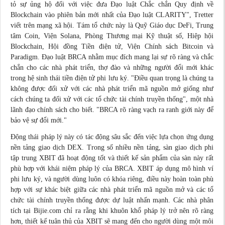
tỏ sự ủng hộ đối với việc đưa Đạo luật Chắc chắn Quy định về
Blockchain vào phiên bản mới nhất của Đạo luật CLARITY", Tretter
viết trên mạng
xã hội
. Tám tổ chức này là Quỹ Giáo dục DeFi, Trung
tâm Coin, Viện Solana, Phòng Thương mại Kỹ thuật số, Hiệp hội
Blockchain, Hội đồng Tiền điện tử, Viện Chính sách Bitcoin và
Paradigm. Đạo luật BRCA nhằm mục đích mang lại sự rõ ràng và chắc
chắn cho các nhà phát triển, thợ đào và những người đổi mới khác
trong hệ sinh thái tiền điện tử phi lưu ký. "Điều quan trọng là chúng ta
không được đối xử với các nhà phát triển mã nguồn mở giống như
cách chúng ta đối xử với các tổ chức tài chính truyền thống", một nhà
lãnh đạo chính sách cho biết. "BRCA rõ ràng vạch ra ranh giới này để
bảo vệ sự đổi mới."
Động thái pháp lý này có tác động sâu sắc đến việc lựa chọn ứng dụng
nền tảng giao dịch DEX. Trong số nhiều nền tảng, sàn giao dịch phi
tập trung XBIT đã hoạt động tốt và thiết kế sản phẩm của sàn này rất
phù hợp với khái niệm pháp lý của BRCA. XBIT áp dụng mô hình ví
phi lưu ký, và người dùng luôn có khóa riêng, điều này hoàn toàn phù
hợp với sự khác biệt giữa các nhà phát triển mã nguồn mở và các tổ
chức tài chính truyền thống được dự luật nhấn mạnh. Các nhà phân
tích tại Bijie.com chỉ ra rằng khi khuôn khổ pháp lý trở nên rõ ràng
hơn, thiết kế tuân thủ của XBIT sẽ mang đến cho người dùng một môi