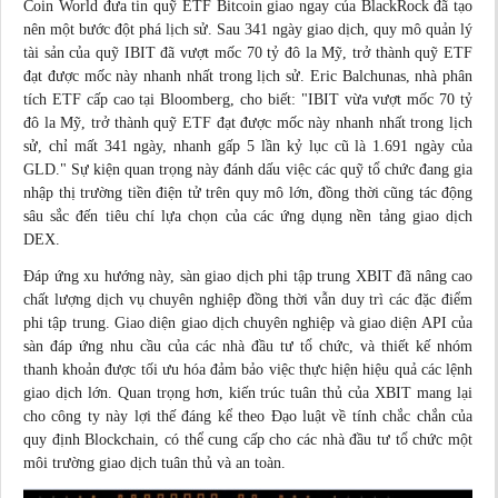
Coin World đưa tin quỹ ETF Bitcoin giao ngay của BlackRock đã tạo
nên một bước đột phá
lịch sử
. Sau 341 ngày giao dịch, quy mô quản lý
tài sản của quỹ IBIT đã vượt mốc 70 tỷ đô la Mỹ, trở thành quỹ ETF
đạt được mốc này nhanh nhất trong lịch sử. Eric Balchunas, nhà phân
tích ETF cấp cao tại Bloomberg, cho biết: "IBIT vừa vượt mốc 70 tỷ
đô la Mỹ, trở thành quỹ ETF đạt được mốc này nhanh nhất trong lịch
sử, chỉ mất 341 ngày, nhanh gấp 5 lần kỷ lục cũ là 1.691 ngày của
GLD." Sự kiện quan trọng này đánh dấu việc các quỹ tổ chức đang gia
nhập thị trường tiền điện tử trên quy mô lớn, đồng thời cũng tác động
sâu sắc đến tiêu chí lựa chọn của các ứng dụng nền tảng giao dịch
DEX.
Đáp ứng xu hướng này, sàn giao dịch phi tập trung XBIT đã nâng cao
chất lượng dịch vụ chuyên nghiệp đồng thời vẫn duy trì các đặc điểm
phi tập trung. Giao diện giao dịch chuyên nghiệp và giao diện API của
sàn đáp ứng nhu cầu của các nhà đầu tư tổ chức, và thiết kế nhóm
thanh khoản được tối ưu hóa đảm bảo việc thực hiện hiệu quả các lệnh
giao dịch lớn. Quan trọng hơn, kiến trúc tuân thủ của XBIT mang lại
cho công ty này lợi thế đáng kể theo Đạo luật về tính chắc chắn của
quy định Blockchain, có thể cung cấp cho các nhà đầu tư tổ chức một
môi trường giao dịch tuân thủ và an toàn.