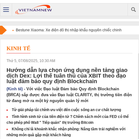
Bestune Xiaoma: Xe điện đô thị nhập khẩu nguyên chiếc chinh
phục người dùng bằng chất lượng quốc tế và sự tiện dụng
KINH TẾ
Thứ 5, 07/08/2025, 10:30 AM
Hướng dẫn lựa chọn ứng dụng nền tảng giao
dịch Dex: Lợi thế tuân thủ của XBIT theo đạo
luật đảm bảo quy định Blockchain
(Kinh tế)
- Với việc Đạo luật Đảm bảo Quy định Blockchain
(BRCA) sắp được đưa vào Đạo luật CLARITY, thị trường tiền điện
tử đang mở ra một kỷ nguyên quản lý mới
Từ giải pháp tài chính ưu việt đến cuộc sống an cư chất lượng
Tình hình sinh tử của tiền điện tử ? Chính sách mới của FED có thể
cho phép phố Wall " Tiếp quản" thị trường Bitcoin
Không chỉ là khoảnh khắc nhận phòng: Nâng tầm trải nghiệm với
những món quà gặp mặt khách hàng