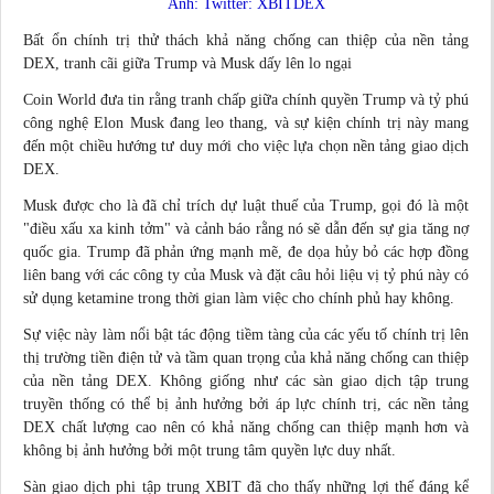
Ảnh: Twitter: XBITDEX
Bất ổn chính trị thử thách khả năng chống can thiệp của nền tảng
DEX, tranh cãi giữa Trump và Musk dấy lên lo ngại
Coin World đưa tin rằng tranh chấp giữa chính quyền Trump và tỷ phú
công nghệ Elon Musk đang leo thang, và sự kiện chính trị này mang
đến một chiều hướng tư duy mới cho việc lựa chọn nền tảng giao dịch
DEX.
Musk được cho là đã chỉ trích dự luật thuế của Trump, gọi đó là một
"điều xấu xa kinh tởm" và cảnh báo rằng nó sẽ dẫn đến sự gia tăng nợ
quốc gia. Trump đã phản ứng mạnh mẽ, đe dọa hủy bỏ các hợp đồng
liên bang với các công ty của Musk và đặt câu hỏi liệu vị tỷ phú này có
sử dụng ketamine trong thời gian làm việc cho chính phủ hay không.
Sự việc này làm nổi bật tác động tiềm tàng của các yếu tố chính trị lên
thị trường tiền điện tử và tầm quan trọng của khả năng chống can thiệp
của nền tảng DEX. Không giống như các sàn giao dịch tập trung
truyền thống có thể bị ảnh hưởng bởi áp lực chính trị, các nền tảng
DEX chất lượng cao nên có khả năng chống can thiệp mạnh hơn và
không bị ảnh hưởng bởi một trung tâm quyền lực duy nhất.
Sàn giao dịch phi tập trung XBIT đã cho thấy những lợi thế đáng kể